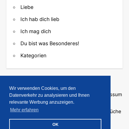
Liebe
Ich hab dich lieb
Ich mag dich
Du bist was Besonderes!
Kategorien
↑ Zurück zum Anfang
Wir verwenden Cookies, um den
Über uns
·
Kontakt
·
Datenschutz
·
Impressum
Datenverkehr zu analysieren und Ihnen
relevante Werbung anzuzeigen.
Mehr erfahren
© 2008-2026
GBPicsOnline
· Bilder und Sprüche
für WhatsApp und Profile
OK