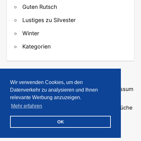
Guten Rutsch
Lustiges zu Silvester
Winter
Kategorien
↑ Zurück zum Anfang
Wir verwenden Cookies, um den
Über uns
·
Kontakt
·
Datenschutz
·
Impressum
Datenverkehr zu analysieren und Ihnen
relevante Werbung anzuzeigen.
Mehr erfahren
© 2008-2026
GBPicsOnline
· Bilder und Sprüche
für WhatsApp und Profile
OK