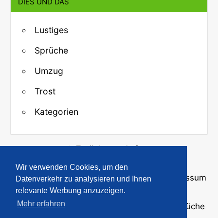
DIES UND DAS
Lustiges
Sprüche
Umzug
Trost
Kategorien
↑ Zurück zum Anfang
Wir verwenden Cookies, um den
Über uns
·
Kontakt
·
Datenschutz
·
Impressum
Datenverkehr zu analysieren und Ihnen
relevante Werbung anzuzeigen.
Mehr erfahren
© 2008-2026
GBPicsOnline
· Bilder und Sprüche