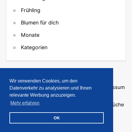
Frühling
Blumen für dich
Monate
Kategorien
↑ Zurück zum Anfang
Wir verwenden Cookies, um den
Über uns
·
Kontakt
·
Datenschutz
·
Impressum
Datenverkehr zu analysieren und Ihnen
relevante Werbung anzuzeigen.
Mehr erfahren
© 2008-2026
GBPicsOnline
· Bilder und Sprüche
für WhatsApp und Profile
OK