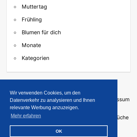
Muttertag
Frühling
Blumen für dich
Monate
Kategorien
↑ Zurück zum Anfang
Wir verwenden Cookies, um den
Über uns
·
Kontakt
·
Datenschutz
·
Impressum
Datenverkehr zu analysieren und Ihnen
relevante Werbung anzuzeigen.
Mehr erfahren
© 2008-2026
GBPicsOnline
· Bilder und Sprüche
für WhatsApp und Profile
OK