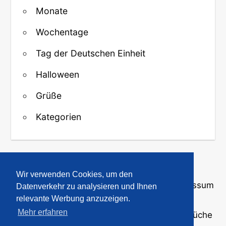
Monate
Wochentage
Tag der Deutschen Einheit
Halloween
Grüße
Kategorien
↑ Zurück zum Anfang
Wir verwenden Cookies, um den
Über uns
·
Kontakt
·
Datenschutz
·
Impressum
Datenverkehr zu analysieren und Ihnen
relevante Werbung anzuzeigen.
Mehr erfahren
© 2008-2026
GBPicsOnline
· Bilder und Sprüche