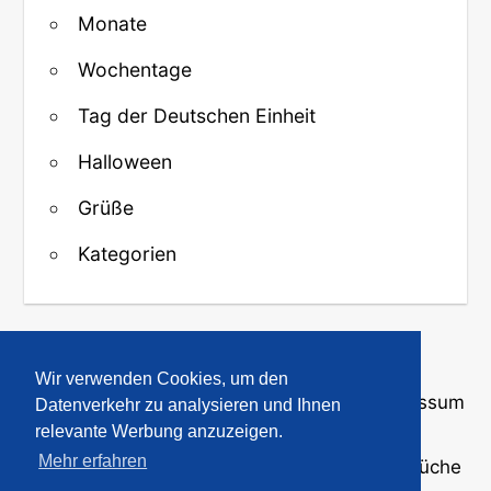
Monate
Wochentage
Tag der Deutschen Einheit
Halloween
Grüße
Kategorien
↑ Zurück zum Anfang
Wir verwenden Cookies, um den
Über uns
·
Kontakt
·
Datenschutz
·
Impressum
Datenverkehr zu analysieren und Ihnen
relevante Werbung anzuzeigen.
Mehr erfahren
© 2008-2026
GBPicsOnline
· Bilder und Sprüche