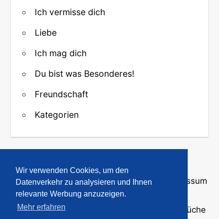
Ich vermisse dich
Liebe
Ich mag dich
Du bist was Besonderes!
Freundschaft
Kategorien
↑ Zurück zum Anfang
Wir verwenden Cookies, um den
Über uns
·
Kontakt
·
Datenschutz
·
Impressum
Datenverkehr zu analysieren und Ihnen
relevante Werbung anzuzeigen.
Mehr erfahren
© 2008-2026
GBPicsOnline
· Bilder und Sprüche