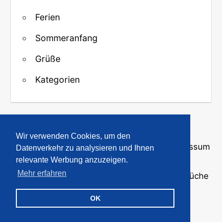
Ferien
Sommeranfang
Grüße
Kategorien
↑ Zurück zum Anfang
Wir verwenden Cookies, um den
Über uns
·
Kontakt
·
Datenschutz
·
Impressum
Datenverkehr zu analysieren und Ihnen
relevante Werbung anzuzeigen.
Mehr erfahren
© 2008-2026
GBPicsOnline
· Bilder und Sprüche
für WhatsApp und Profile
OK