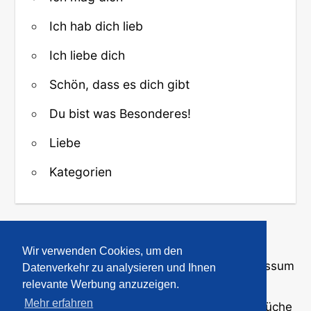
Ich hab dich lieb
Ich liebe dich
Schön, dass es dich gibt
Du bist was Besonderes!
Liebe
Kategorien
↑ Zurück zum Anfang
Wir verwenden Cookies, um den
Über uns
·
Kontakt
·
Datenschutz
·
Impressum
Datenverkehr zu analysieren und Ihnen
relevante Werbung anzuzeigen.
Mehr erfahren
© 2008-2026
GBPicsOnline
· Bilder und Sprüche