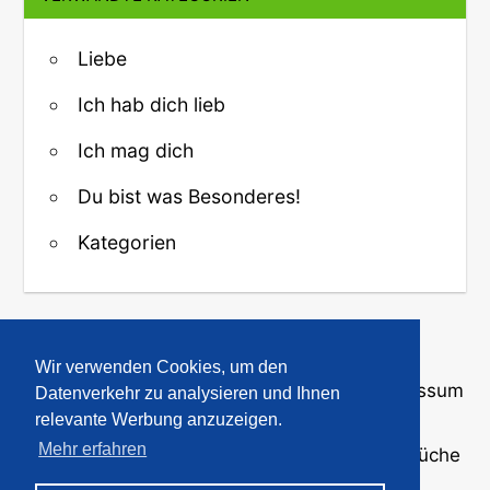
Liebe
Ich hab dich lieb
Ich mag dich
Du bist was Besonderes!
Kategorien
↑ Zurück zum Anfang
Wir verwenden Cookies, um den
Über uns
·
Kontakt
·
Datenschutz
·
Impressum
Datenverkehr zu analysieren und Ihnen
relevante Werbung anzuzeigen.
Mehr erfahren
© 2008-2026
GBPicsOnline
· Bilder und Sprüche
für WhatsApp und Profile