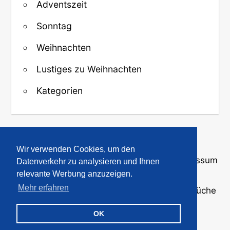
Adventszeit
Sonntag
Weihnachten
Lustiges zu Weihnachten
Kategorien
↑ Zurück zum Anfang
Wir verwenden Cookies, um den
Über uns
·
Kontakt
·
Datenschutz
·
Impressum
Datenverkehr zu analysieren und Ihnen
relevante Werbung anzuzeigen.
Mehr erfahren
© 2008-2026
GBPicsOnline
· Bilder und Sprüche
für WhatsApp und Profile
OK