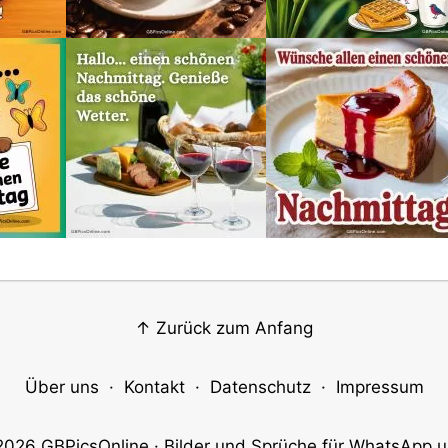
↑ Zurück zum Anfang
Über uns
·
Kontakt
·
Datenschutz
·
Impressum
2026
GBPicsOnline
· Bilder und Sprüche für WhatsApp u