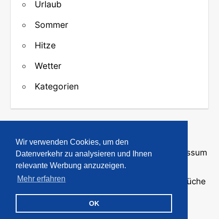
Urlaub
Sommer
Hitze
Wetter
Kategorien
↑ Zurück zum Anfang
Wir verwenden Cookies, um den
Über uns
·
Kontakt
·
Datenschutz
·
Impressum
Datenverkehr zu analysieren und Ihnen
relevante Werbung anzuzeigen.
Mehr erfahren
© 2008-2026
GBPicsOnline
· Bilder und Sprüche
für WhatsApp und Profile
OK