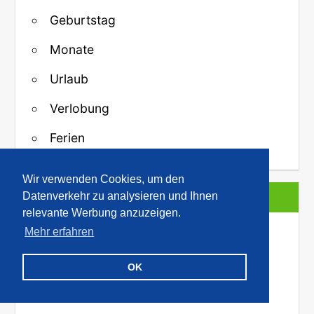
Geburtstag
Monate
Urlaub
Verlobung
Ferien
Wir verwenden Cookies, um den
Datenverkehr zu analysieren und Ihnen
FREUNDSCHAFT
relevante Werbung anzuzeigen.
Mehr erfahren
Blumen für dich
Danke
OK
Freundschaft