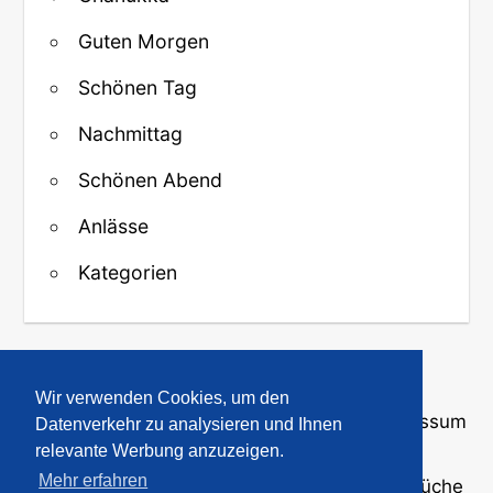
Guten Morgen
Schönen Tag
Nachmittag
Schönen Abend
Anlässe
Kategorien
↑ Zurück zum Anfang
Wir verwenden Cookies, um den
Über uns
·
Kontakt
·
Datenschutz
·
Impressum
Datenverkehr zu analysieren und Ihnen
relevante Werbung anzuzeigen.
Mehr erfahren
© 2008-2026
GBPicsOnline
· Bilder und Sprüche