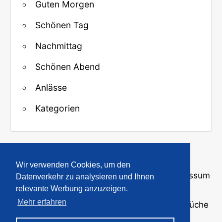
Guten Morgen
Schönen Tag
Nachmittag
Schönen Abend
Anlässe
Kategorien
↑ Zurück zum Anfang
Wir verwenden Cookies, um den
Über uns
·
Kontakt
·
Datenschutz
·
Impressum
Datenverkehr zu analysieren und Ihnen
relevante Werbung anzuzeigen.
Mehr erfahren
© 2008-2026
GBPicsOnline
· Bilder und Sprüche
für WhatsApp und Profile