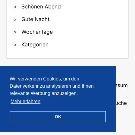
Schönen Abend
Gute Nacht
Wochentage
Kategorien
↑ Zurück zum Anfang
Wir verwenden Cookies, um den
Über uns
·
Kontakt
·
Datenschutz
·
Impressum
Datenverkehr zu analysieren und Ihnen
relevante Werbung anzuzeigen.
Mehr erfahren
© 2008-2026
GBPicsOnline
· Bilder und Sprüche
für WhatsApp und Profile
OK