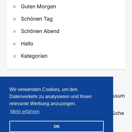
Guten Morgen
Schönen Tag
Schönen Abend
Hallo
Kategorien
↑ Zurück zum Anfang
Wir verwenden Cookies, um den
Über uns
·
Kontakt
·
Datenschutz
·
Impressum
Datenverkehr zu analysieren und Ihnen
relevante Werbung anzuzeigen.
Mehr erfahren
© 2008-2026
GBPicsOnline
· Bilder und Sprüche
für WhatsApp und Profile
OK