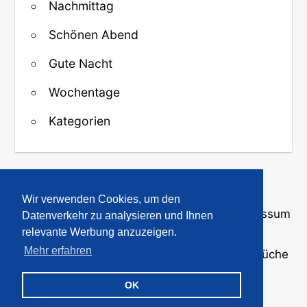
Nachmittag
Schönen Abend
Gute Nacht
Wochentage
Kategorien
↑ Zurück zum Anfang
Wir verwenden Cookies, um den
Über uns
·
Kontakt
·
Datenschutz
·
Impressum
Datenverkehr zu analysieren und Ihnen
relevante Werbung anzuzeigen.
Mehr erfahren
© 2008-2026
GBPicsOnline
· Bilder und Sprüche
für WhatsApp und Profile
OK