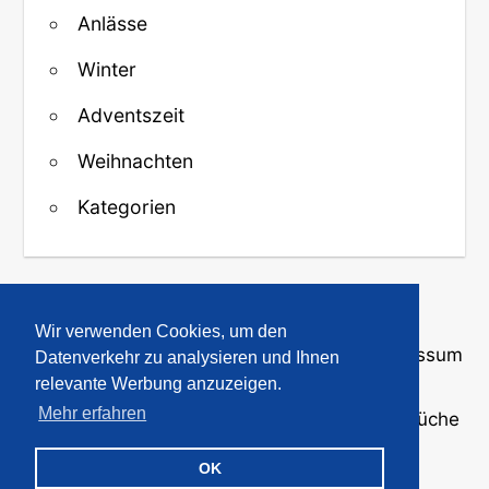
Anlässe
Winter
Adventszeit
Weihnachten
Kategorien
↑ Zurück zum Anfang
Wir verwenden Cookies, um den
Über uns
·
Kontakt
·
Datenschutz
·
Impressum
Datenverkehr zu analysieren und Ihnen
relevante Werbung anzuzeigen.
Mehr erfahren
© 2008-2026
GBPicsOnline
· Bilder und Sprüche
für WhatsApp und Profile
OK