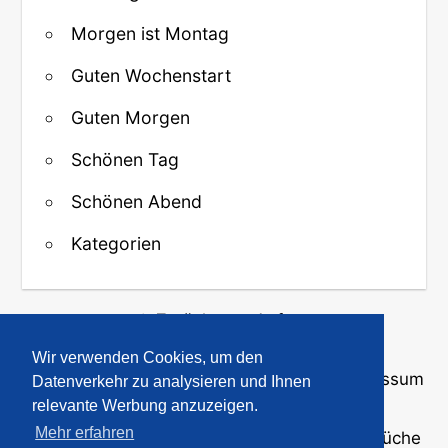
Morgen ist Montag
Guten Wochenstart
Guten Morgen
Schönen Tag
Schönen Abend
Kategorien
↑ Zurück zum Anfang
Wir verwenden Cookies, um den
Über uns
·
Kontakt
·
Datenschutz
·
Impressum
Datenverkehr zu analysieren und Ihnen
relevante Werbung anzuzeigen.
Mehr erfahren
© 2008-2026
GBPicsOnline
· Bilder und Sprüche