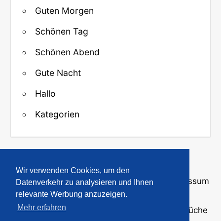
Guten Morgen
Schönen Tag
Schönen Abend
Gute Nacht
Hallo
Kategorien
↑ Zurück zum Anfang
Wir verwenden Cookies, um den
Über uns
·
Kontakt
·
Datenschutz
·
Impressum
Datenverkehr zu analysieren und Ihnen
relevante Werbung anzuzeigen.
Mehr erfahren
© 2008-2026
GBPicsOnline
· Bilder und Sprüche