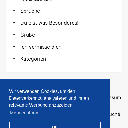
Sprüche
Du bist was Besonderes!
Grüße
Ich vermisse dich
Kategorien
↑ Zurück zum Anfang
Wir verwenden Cookies, um den
Über uns
·
Kontakt
·
Datenschutz
·
Impressum
Datenverkehr zu analysieren und Ihnen
relevante Werbung anzuzeigen.
Mehr erfahren
© 2008-2026
GBPicsOnline
· Bilder und Sprüche
für WhatsApp und Profile
OK