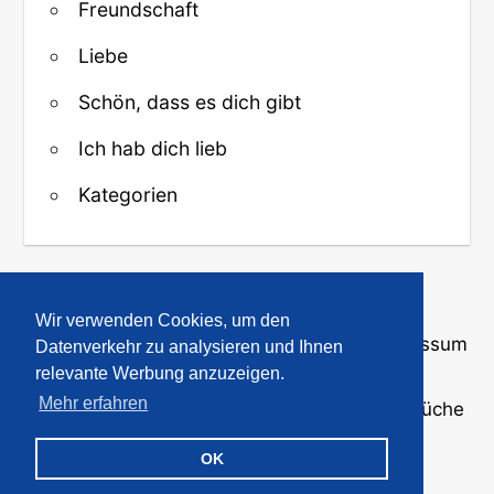
Freundschaft
Liebe
Schön, dass es dich gibt
Ich hab dich lieb
Kategorien
↑ Zurück zum Anfang
Wir verwenden Cookies, um den
Über uns
·
Kontakt
·
Datenschutz
·
Impressum
Datenverkehr zu analysieren und Ihnen
relevante Werbung anzuzeigen.
Mehr erfahren
© 2008-2026
GBPicsOnline
· Bilder und Sprüche
für WhatsApp und Profile
OK