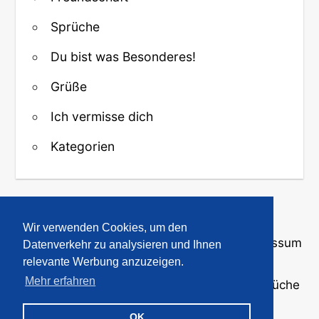
Sprüche
Du bist was Besonderes!
Grüße
Ich vermisse dich
Kategorien
↑ Zurück zum Anfang
Wir verwenden Cookies, um den
Über uns
·
Kontakt
·
Datenschutz
·
Impressum
Datenverkehr zu analysieren und Ihnen
relevante Werbung anzuzeigen.
Mehr erfahren
© 2008-2026
GBPicsOnline
· Bilder und Sprüche
für WhatsApp und Profile
OK