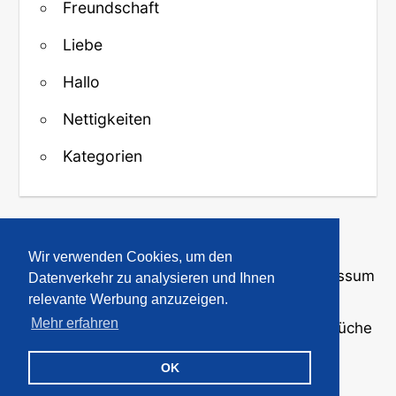
Freundschaft
Liebe
Hallo
Nettigkeiten
Kategorien
↑ Zurück zum Anfang
Wir verwenden Cookies, um den
Über uns
·
Kontakt
·
Datenschutz
·
Impressum
Datenverkehr zu analysieren und Ihnen
relevante Werbung anzuzeigen.
Mehr erfahren
© 2008-2026
GBPicsOnline
· Bilder und Sprüche
für WhatsApp und Profile
OK