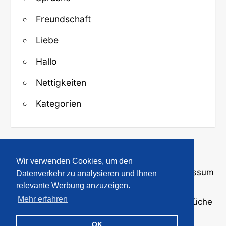
Freundschaft
Liebe
Hallo
Nettigkeiten
Kategorien
↑ Zurück zum Anfang
Wir verwenden Cookies, um den
Über uns
·
Kontakt
·
Datenschutz
·
Impressum
Datenverkehr zu analysieren und Ihnen
relevante Werbung anzuzeigen.
Mehr erfahren
© 2008-2026
GBPicsOnline
· Bilder und Sprüche
für WhatsApp und Profile
OK