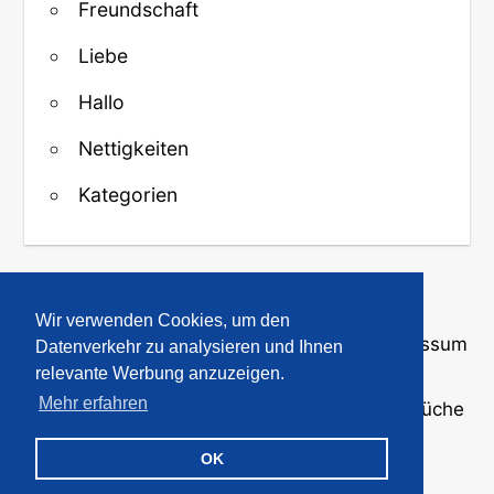
Freundschaft
Liebe
Hallo
Nettigkeiten
Kategorien
↑ Zurück zum Anfang
Wir verwenden Cookies, um den
Über uns
·
Kontakt
·
Datenschutz
·
Impressum
Datenverkehr zu analysieren und Ihnen
relevante Werbung anzuzeigen.
Mehr erfahren
© 2008-2026
GBPicsOnline
· Bilder und Sprüche
für WhatsApp und Profile
OK