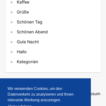
Kaffee
Grüße
Schönen Tag
Schönen Abend
Gute Nacht
Hallo
Kategorien
↑ Zurück zum Anfang
Wir verwenden Cookies, um den
Über uns
·
Kontakt
·
Datenschutz
·
Impressum
Datenverkehr zu analysieren und Ihnen
relevante Werbung anzuzeigen.