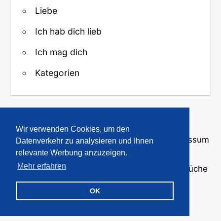
Liebe
Ich hab dich lieb
Ich mag dich
Kategorien
↑ Zurück zum Anfang
Wir verwenden Cookies, um den
Über uns
·
Kontakt
·
Datenschutz
·
Impressum
Datenverkehr zu analysieren und Ihnen
relevante Werbung anzuzeigen.
Mehr erfahren
© 2008-2026
GBPicsOnline
· Bilder und Sprüche
für WhatsApp und Profile
OK