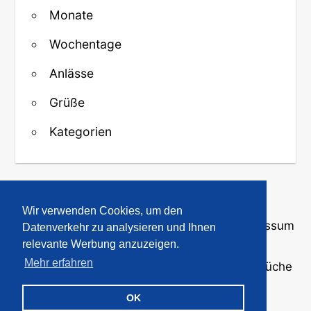
Monate
Wochentage
Anlässe
Grüße
Kategorien
↑ Zurück zum Anfang
Wir verwenden Cookies, um den
Über uns
·
Kontakt
·
Datenschutz
·
Impressum
Datenverkehr zu analysieren und Ihnen
relevante Werbung anzuzeigen.
Mehr erfahren
© 2008-2026
GBPicsOnline
· Bilder und Sprüche
für WhatsApp und Profile
OK