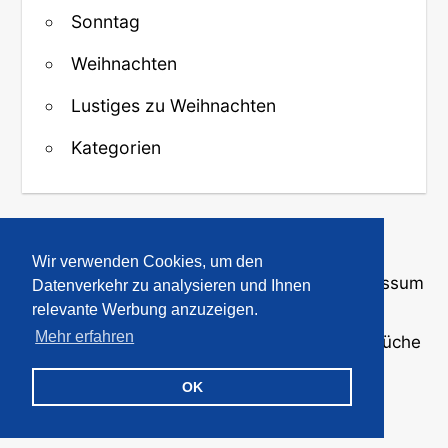
Sonntag
Weihnachten
Lustiges zu Weihnachten
Kategorien
↑ Zurück zum Anfang
Wir verwenden Cookies, um den
Über uns
·
Kontakt
·
Datenschutz
·
Impressum
Datenverkehr zu analysieren und Ihnen
relevante Werbung anzuzeigen.
Mehr erfahren
© 2008-2026
GBPicsOnline
· Bilder und Sprüche
für WhatsApp und Profile
OK