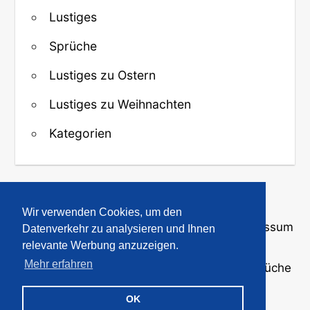
Lustiges
Sprüche
Lustiges zu Ostern
Lustiges zu Weihnachten
Kategorien
↑ Zurück zum Anfang
Wir verwenden Cookies, um den
Über uns
·
Kontakt
·
Datenschutz
·
Impressum
Datenverkehr zu analysieren und Ihnen
relevante Werbung anzuzeigen.
Mehr erfahren
© 2008-2026
GBPicsOnline
· Bilder und Sprüche
für WhatsApp und Profile
OK