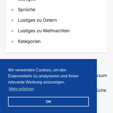
Sprüche
Lustiges zu Ostern
Lustiges zu Weihnachten
Kategorien
↑ Zurück zum Anfang
Wir verwenden Cookies, um den
Über uns
·
Kontakt
·
Datenschutz
·
Impressum
Datenverkehr zu analysieren und Ihnen
relevante Werbung anzuzeigen.
Mehr erfahren
© 2008-2026
GBPicsOnline
· Bilder und Sprüche
für WhatsApp und Profile
OK