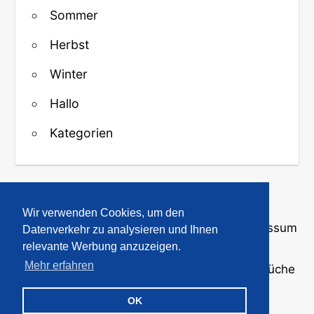
Sommer
Herbst
Winter
Hallo
Kategorien
↑ Zurück zum Anfang
Wir verwenden Cookies, um den
Über uns
·
Kontakt
·
Datenschutz
·
Impressum
Datenverkehr zu analysieren und Ihnen
relevante Werbung anzuzeigen.
Mehr erfahren
© 2008-2026
GBPicsOnline
· Bilder und Sprüche
für WhatsApp und Profile
OK