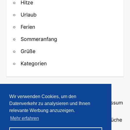
Hitze
Urlaub
Ferien
Sommeranfang
Grüße
Kategorien
↑ Zurück zum Anfang
Wir verwenden Cookies, um den
Über uns
·
Kontakt
·
Datenschutz
·
Impressum
Datenverkehr zu analysieren und Ihnen
relevante Werbung anzuzeigen.
Mehr erfahren
© 2008-2026
GBPicsOnline
· Bilder und Sprüche
für WhatsApp und Profile