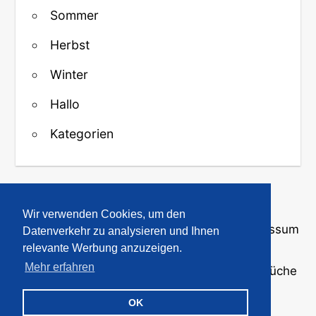
Sommer
Herbst
Winter
Hallo
Kategorien
↑ Zurück zum Anfang
Wir verwenden Cookies, um den
Über uns
·
Kontakt
·
Datenschutz
·
Impressum
Datenverkehr zu analysieren und Ihnen
relevante Werbung anzuzeigen.
Mehr erfahren
© 2008-2026
GBPicsOnline
· Bilder und Sprüche
für WhatsApp und Profile
OK