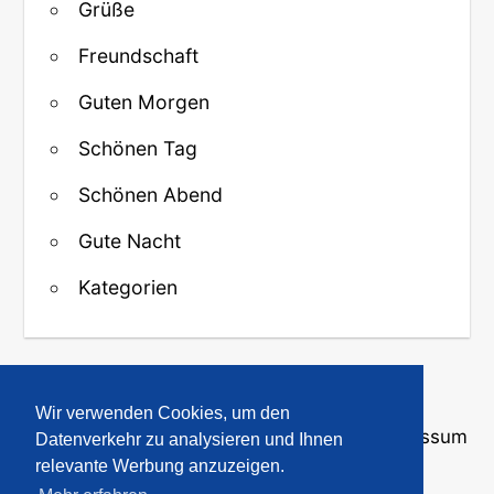
Grüße
Freundschaft
Guten Morgen
Schönen Tag
Schönen Abend
Gute Nacht
Kategorien
↑ Zurück zum Anfang
Wir verwenden Cookies, um den
Über uns
·
Kontakt
·
Datenschutz
·
Impressum
Datenverkehr zu analysieren und Ihnen
relevante Werbung anzuzeigen.