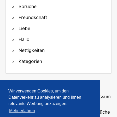
Sprüche
Freundschaft
Liebe
Hallo
Nettigkeiten
Kategorien
↑ Zurück zum Anfang
Wir verwenden Cookies, um den
Über uns
·
Kontakt
·
Datenschutz
·
Impressum
Datenverkehr zu analysieren und Ihnen
relevante Werbung anzuzeigen.
Mehr erfahren
© 2008-2026
GBPicsOnline
· Bilder und Sprüche