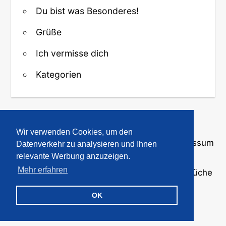
Du bist was Besonderes!
Grüße
Ich vermisse dich
Kategorien
↑ Zurück zum Anfang
Wir verwenden Cookies, um den
Über uns
·
Kontakt
·
Datenschutz
·
Impressum
Datenverkehr zu analysieren und Ihnen
relevante Werbung anzuzeigen.
Mehr erfahren
© 2008-2026
GBPicsOnline
· Bilder und Sprüche
für WhatsApp und Profile
OK