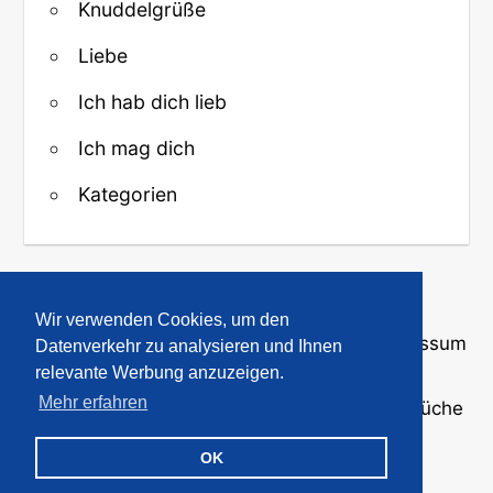
Knuddelgrüße
Liebe
Ich hab dich lieb
Ich mag dich
Kategorien
↑ Zurück zum Anfang
Wir verwenden Cookies, um den
Über uns
·
Kontakt
·
Datenschutz
·
Impressum
Datenverkehr zu analysieren und Ihnen
relevante Werbung anzuzeigen.
Mehr erfahren
© 2008-2026
GBPicsOnline
· Bilder und Sprüche
für WhatsApp und Profile
OK