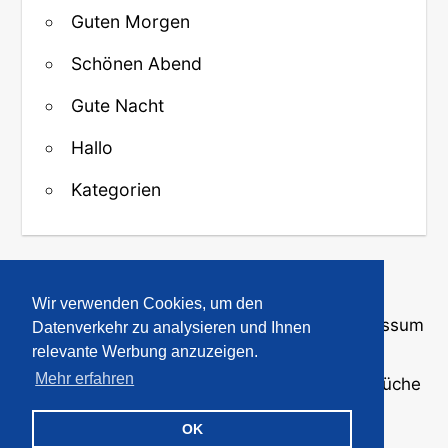
Guten Morgen
Schönen Abend
Gute Nacht
Hallo
Kategorien
↑ Zurück zum Anfang
Wir verwenden Cookies, um den
Über uns
·
Kontakt
·
Datenschutz
·
Impressum
Datenverkehr zu analysieren und Ihnen
relevante Werbung anzuzeigen.
Mehr erfahren
© 2008-2026
GBPicsOnline
· Bilder und Sprüche
für WhatsApp und Profile
OK