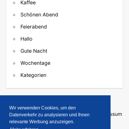
Kaffee
Schönen Abend
Feierabend
Hallo
Gute Nacht
Wochentage
Kategorien
↑ Zurück zum Anfang
Wir verwenden Cookies, um den
Über uns
·
Kontakt
·
Datenschutz
·
Impressum
Datenverkehr zu analysieren und Ihnen
relevante Werbung anzuzeigen.