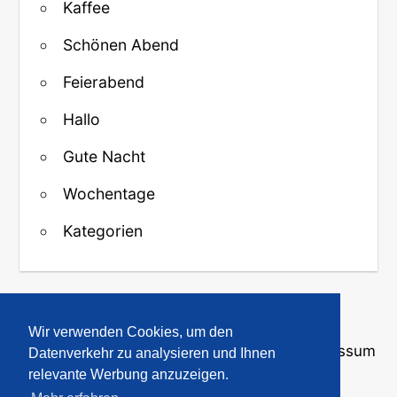
Kaffee
Schönen Abend
Feierabend
Hallo
Gute Nacht
Wochentage
Kategorien
↑ Zurück zum Anfang
Wir verwenden Cookies, um den
Über uns
·
Kontakt
·
Datenschutz
·
Impressum
Datenverkehr zu analysieren und Ihnen
relevante Werbung anzuzeigen.