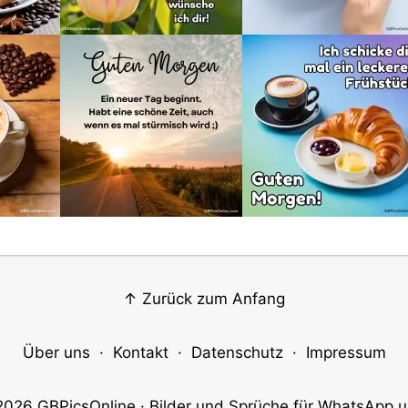
↑ Zurück zum Anfang
Über uns
·
Kontakt
·
Datenschutz
·
Impressum
2026
GBPicsOnline
· Bilder und Sprüche für WhatsApp u