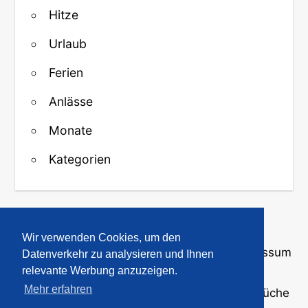
Hitze
Urlaub
Ferien
Anlässe
Monate
Kategorien
↑ Zurück zum Anfang
Wir verwenden Cookies, um den
Über uns
·
Kontakt
·
Datenschutz
·
Impressum
Datenverkehr zu analysieren und Ihnen
relevante Werbung anzuzeigen.
Mehr erfahren
© 2008-2026
GBPicsOnline
· Bilder und Sprüche