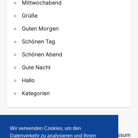
Mittwochabend
Grüße
Guten Morgen
Schönen Tag
Schönen Abend
Gute Nacht
Hallo
Kategorien
↑ Zurück zum Anfang
Wir verwenden Cookies, um den
Über uns
·
Kontakt
·
Datenschutz
·
Impressum
Datenverkehr zu analysieren und Ihnen