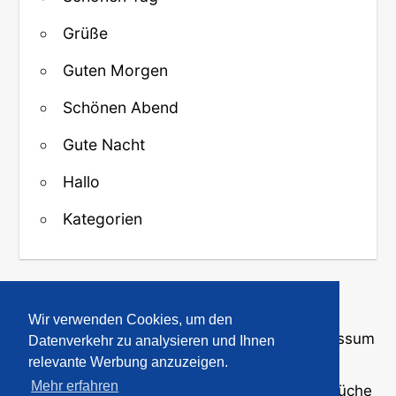
Grüße
Guten Morgen
Schönen Abend
Gute Nacht
Hallo
Kategorien
↑ Zurück zum Anfang
Wir verwenden Cookies, um den
Über uns
·
Kontakt
·
Datenschutz
·
Impressum
Datenverkehr zu analysieren und Ihnen
relevante Werbung anzuzeigen.
Mehr erfahren
© 2008-2026
GBPicsOnline
· Bilder und Sprüche