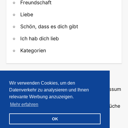
Freundschaft
Liebe
Schön, dass es dich gibt
Ich hab dich lieb
Kategorien
↑ Zurück zum Anfang
Wir verwenden Cookies, um den
Über uns
·
Kontakt
·
Datenschutz
·
Impressum
Datenverkehr zu analysieren und Ihnen
relevante Werbung anzuzeigen.
Mehr erfahren
© 2008-2026
GBPicsOnline
· Bilder und Sprüche
für WhatsApp und Profile
OK